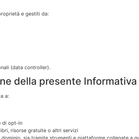
roprietà e gestiti da:
nali (data controller).
one della presente Informativa
a a:
 di opt-in
ri, risorse gratuite o altri servizi
 dominio, sia tramite strumenti e piattaforme collegate a q