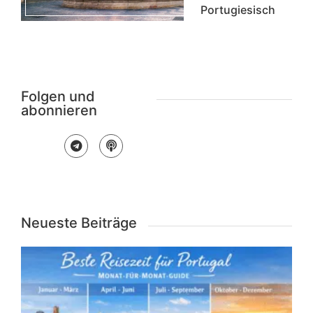
Portugiesisch
Folgen und
abonnieren
Neueste Beiträge
R
f
P