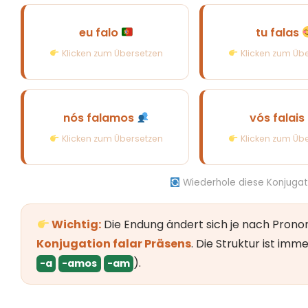
eu falo
tu falas
ich spreche
du sprichst (in
Klicken zum Übersetzen
Klicken zum Üb
nós falamos
vós falais
wir sprechen
ihr sprecht (s
Klicken zum Übersetzen
Klicken zum Üb
Wiederhole diese Konjugat
Wichtig:
Die Endung ändert sich je nach Pronom
Konjugation falar Präsens
. Die Struktur ist imm
).
-a
-amos
-am