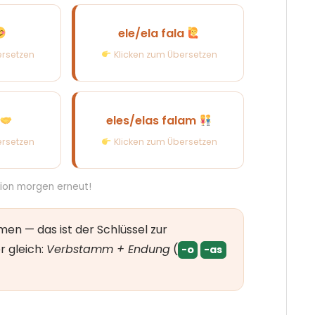
ele/ela fala
formell)
er/sie spricht
ersetzen
Klicken zum Übersetzen
eles/elas falam
elten)
sie sprechen
ersetzen
Klicken zum Übersetzen
ion morgen erneut!
en — das ist der Schlüssel zur
er gleich:
Verbstamm + Endung
(
-o
-as