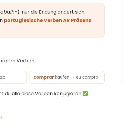
trabalh-
), nur die Endung ändert sich.
on
portugiesische Verben AR Präsens
ehreren Verben:
comprar
ajo
kaufen → eu compro
t du alle diese Verben konjugieren
.
 ✦