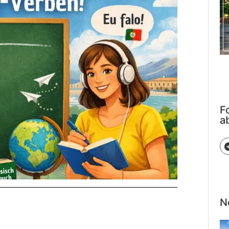
F
a
N