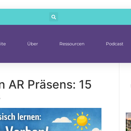
ite
Über
Ressourcen
Podcast
n AR Präsens: 15
s