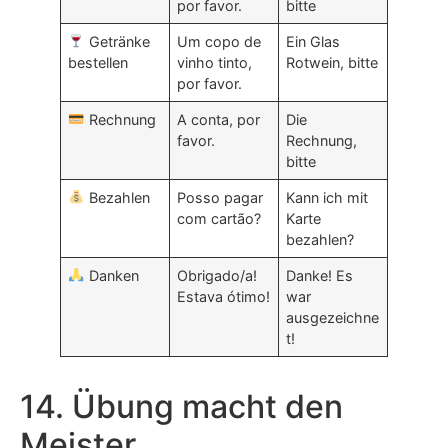
por favor.
bitte
Getränke
Um copo de
Ein Glas
bestellen
vinho tinto,
Rotwein, bitte
por favor.
Rechnung
A conta, por
Die
favor.
Rechnung,
bitte
Bezahlen
Posso pagar
Kann ich mit
com cartão?
Karte
bezahlen?
Danken
Obrigado/a!
Danke! Es
Estava ótimo!
war
ausgezeichne
t!
14. Übung macht den
Meister