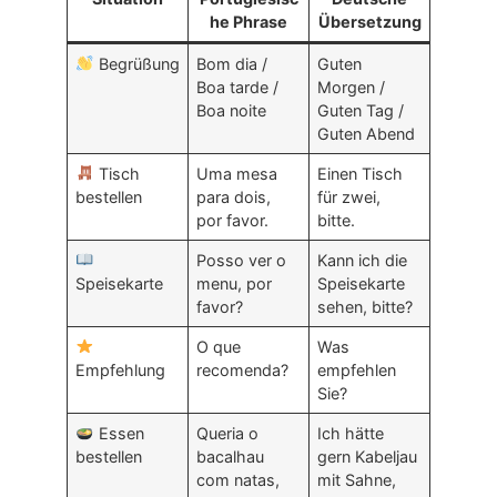
he Phrase
Übersetzung
Begrüßung
Bom dia /
Guten
Boa tarde /
Morgen /
Boa noite
Guten Tag /
Guten Abend
Tisch
Uma mesa
Einen Tisch
bestellen
para dois,
für zwei,
por favor.
bitte.
Posso ver o
Kann ich die
Speisekarte
menu, por
Speisekarte
favor?
sehen, bitte?
O que
Was
Empfehlung
recomenda?
empfehlen
Sie?
Essen
Queria o
Ich hätte
bestellen
bacalhau
gern Kabeljau
com natas,
mit Sahne,