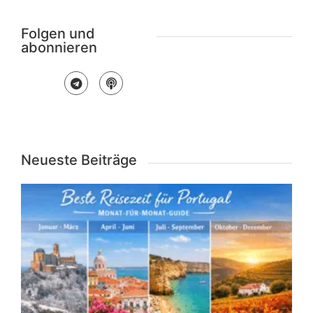
Folgen und
abonnieren
Neueste Beiträge
R
f
P
f
G