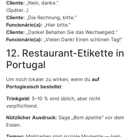
Cliente:
„Nein, danke.“
(Später…)
Cliente:
„Die Rechnung, bitte.“
Funcionário(a):
„Hier bitte.“
Cliente:
„Danke! Behalten Sie das Wechselgeld.“
Funcionário(a):
„Vielen Dank! Einen schönen Tag!“
12. Restaurant-Etikette in
Portugal
Um noch lokaler zu wirken, wenn du
auf
Portugiesisch bestellst
:
Trinkgeld:
5–10 % sind üblich, aber nicht
verpflichtend.
Nützlicher Ausdruck:
Sage
„Bom apetite“
vor dem
Essen.
Tempo:
Mahlzeiten sind soziale Momente — kein