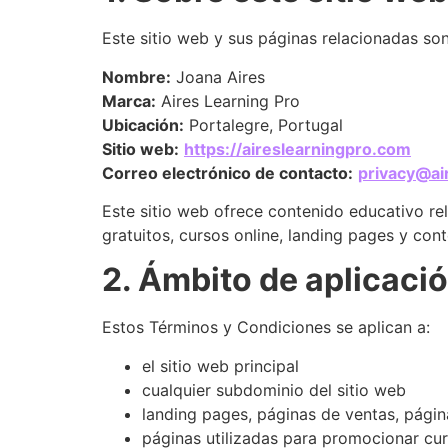
Este sitio web y sus páginas relacionadas so
Nombre:
Joana Aires
Marca:
Aires Learning Pro
Ubicación:
Portalegre, Portugal
Sitio web:
https://aireslearningpro.com
Correo electrónico de contacto:
privacy@ai
Este sitio web ofrece contenido educativo rel
gratuitos, cursos online, landing pages y con
2. Ámbito de aplicaci
Estos Términos y Condiciones se aplican a:
el sitio web principal
cualquier subdominio del sitio web
landing pages, páginas de ventas, págin
páginas utilizadas para promocionar curs