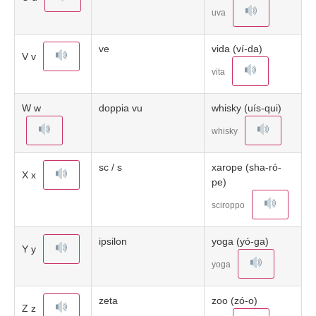
uva
ve
vida (ví-da)
V v
vita
W w
doppia vu
whisky (uís-qui)
whisky
sc / s
xarope (sha-ró-
X x
pe)
sciroppo
ipsilon
yoga (yó-ga)
Y y
yoga
zeta
zoo (zó-o)
Z z