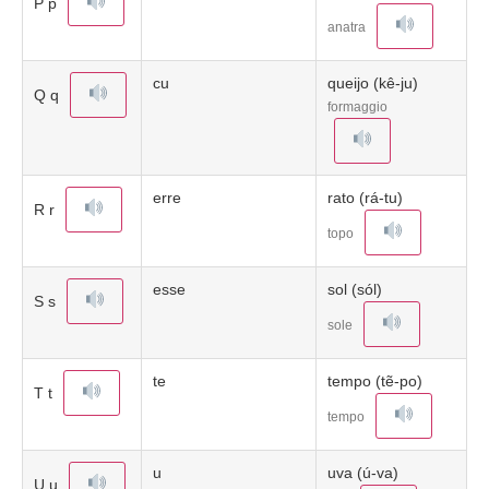
P p
anatra
cu
queijo (kê-ju)
Q q
formaggio
erre
rato (rá-tu)
R r
topo
esse
sol (sól)
S s
sole
te
tempo (tẽ-po)
T t
tempo
u
uva (ú-va)
U u