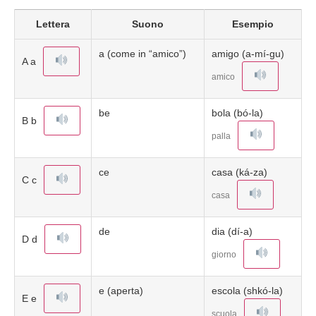
Lettera
Suono
Esempio
a (come in “amico”)
amigo (a-mí-gu)
A a
amico
be
bola (bó-la)
B b
palla
ce
casa (ká-za)
C c
casa
de
dia (dí-a)
D d
giorno
e (aperta)
escola (shkó-la)
E e
scuola