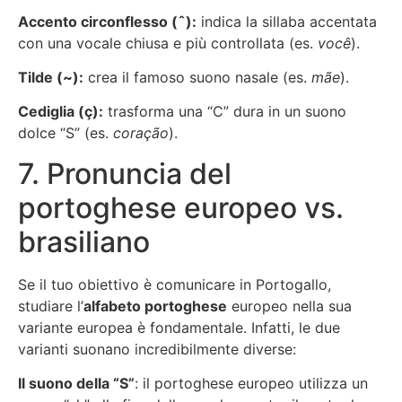
Accento circonflesso (ˆ):
indica la sillaba accentata
con una vocale chiusa e più controllata (es.
você
).
Tilde (~):
crea il famoso suono nasale (es.
mãe
).
Cediglia (ç):
trasforma una “C” dura in un suono
dolce “S” (es.
coração
).
7. Pronuncia del
portoghese europeo vs.
brasiliano
Se il tuo obiettivo è comunicare in Portogallo,
studiare l’
alfabeto portoghese
europeo nella sua
variante europea è fondamentale. Infatti, le due
varianti suonano incredibilmente diverse:
Il suono della “S”
: il portoghese europeo utilizza un