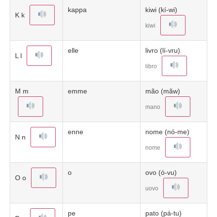
kappa
kiwi (kí-wi)
K k
kiwi
elle
livro (lí-vru)
L l
libro
M m
emme
mão (mãw)
mano
enne
nome (nó-me)
N n
nome
o
ovo (ó-vu)
O o
uovo
pe
pato (pá-tu)