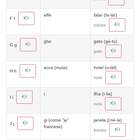
effe
falar (fa-lár)
F f
parlare
ghe
gato (gá-tu)
G g
gatto
acca (muta)
hotel (o-tél)
H h
hotel
i
ilha (í-lia)
I i
isola
gi (come “je”
janela (j’né-la)
J j
francese)
finestra