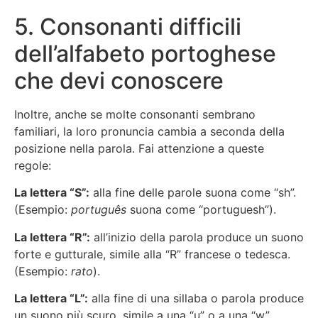
5. Consonanti difficili
dell’alfabeto portoghese
che devi conoscere
Inoltre, anche se molte consonanti sembrano
familiari, la loro pronuncia cambia a seconda della
posizione nella parola. Fai attenzione a queste
regole:
La lettera “S”:
alla fine delle parole suona come “sh”.
(Esempio:
português
suona come “portuguesh”).
La lettera “R”:
all’inizio della parola produce un suono
forte e gutturale, simile alla “R” francese o tedesca.
(Esempio:
rato
).
La lettera “L”:
alla fine di una sillaba o parola produce
un suono più scuro, simile a una “u” o a una “w”