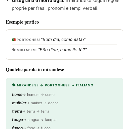
Ortografia e morfologia:
il mirandese segue regole
proprie per frasi, pronomi e tempi verbali.
Esempio pratico
“Bom dia, como está?”
PORTOGHESE
“Bôn díde, cumu ês tû?”
🗣 MIRANDESE
Qualche parola in mirandese
🗣 MIRANDESE → PORTOGHESE → ITALIANO
home
→ homem → uomo
mulhier
→ mulher → donna
tierra
→ terra → terra
l’auga
→ a água → l’acqua
fuoco
→ fogo → fuoco