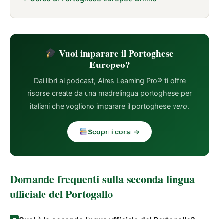
Vuoi imparare il Portoghese
Europeo?
Dai libri ai podcast, Aires Learning Pro® ti offre
risorse create da una madrelingua portoghese per
italiani che vogliono imparare il portoghese
vero
.
Scopri i corsi →
Domande frequenti sulla seconda lingua
ufficiale del Portogallo