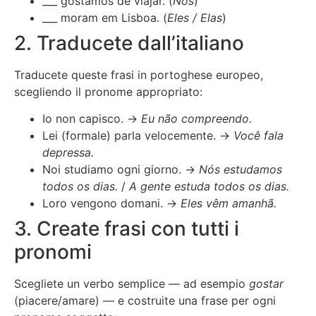
___ gostamos de viajar. (
Nós
)
___ moram em Lisboa. (
Eles / Elas
)
2. Traducete dall’italiano
Traducete queste frasi in portoghese europeo,
scegliendo il pronome appropriato:
Io non capisco. →
Eu não compreendo.
Lei (formale) parla velocemente. →
Você fala
depressa.
Noi studiamo ogni giorno. →
Nós estudamos
todos os dias.
/
A gente estuda todos os dias.
Loro vengono domani. →
Eles vêm amanhã.
3. Create frasi con tutti i
pronomi
Scegliete un verbo semplice — ad esempio
gostar
(piacere/amare) — e costruite una frase per ogni