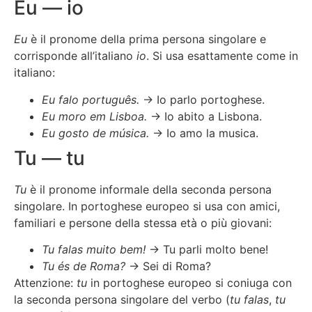
Eu — io
Eu
è il pronome della prima persona singolare e
corrisponde all’italiano
io
. Si usa esattamente come in
italiano:
Eu falo português.
→ Io parlo portoghese.
Eu moro em Lisboa.
→ Io abito a Lisbona.
Eu gosto de música.
→ Io amo la musica.
Tu — tu
Tu
è il pronome informale della seconda persona
singolare. In portoghese europeo si usa con amici,
familiari e persone della stessa età o più giovani:
Tu falas muito bem!
→ Tu parli molto bene!
Tu és de Roma?
→ Sei di Roma?
Attenzione:
tu
in portoghese europeo si coniuga con
la seconda persona singolare del verbo (
tu falas
,
tu