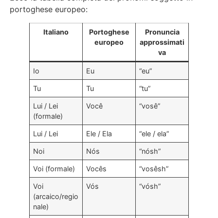
portoghese europeo:
Italiano
Portoghese
Pronuncia
europeo
approssimati
va
Io
Eu
“eu”
Tu
Tu
“tu”
Lui / Lei
Você
“vosê”
(formale)
Lui / Lei
Ele / Ela
“ele / ela”
Noi
Nós
“nósh”
Voi (formale)
Vocês
“vosêsh”
Voi
Vós
“vósh”
(arcaico/regio
nale)