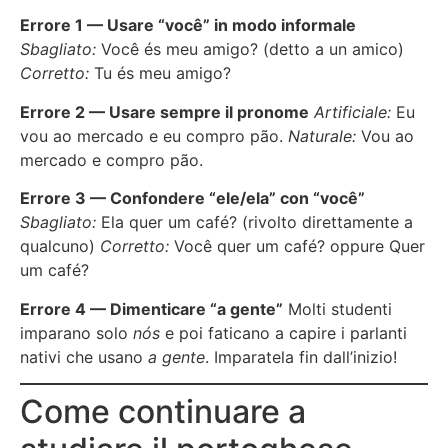
Errore 1 — Usare “você” in modo informale
Sbagliato:
Você és meu amigo? (detto a un amico)
Corretto:
Tu és meu amigo?
Errore 2 — Usare sempre il pronome
Artificiale:
Eu
vou ao mercado e eu compro pão.
Naturale:
Vou ao
mercado e compro pão.
Errore 3 — Confondere “ele/ela” con “você”
Sbagliato:
Ela quer um café? (rivolto direttamente a
qualcuno)
Corretto:
Você quer um café? oppure Quer
um café?
Errore 4 — Dimenticare “a gente”
Molti studenti
imparano solo
nós
e poi faticano a capire i parlanti
nativi che usano
a gente
. Imparatela fin dall’inizio!
Come continuare a