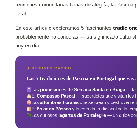
reuniones comunitarias llenas de alegría, la Pascua po
local.
En este artículo exploramos 5 fascinantes
tradicion
probablemente no conocías — su significado cultural
hoy en día.
RESUMEN RÁPIDO
Las 5 tradiciones de Pascua en Portugal que vas 
Las
procesiones de Semana Santa en Braga
— las
El
Compasso Pascal
— sacerdotes que visitan los 
Las
alfombras florales
que se crean y destruyen en
El
Folar da Páscoa
y la comida tradicional de la te
Los curiosos
lagartos de Portalegre
— un dulce con 