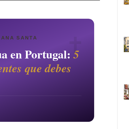
MANA SANTA
ua en Portugal:
5
entes que debes