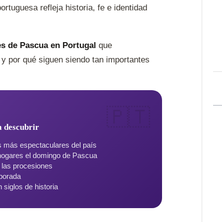
rtuguesa refleja historia, fe e identidad
es de Pascua en Portugal
que
 y por qué siguen siendo tan importantes
a descubrir
 más espectaculares del país
hogares el domingo de Pascua
 las procesiones
mporada
siglos de historia