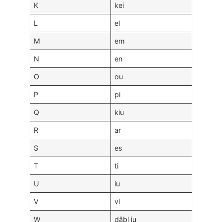
K
kei
L
el
M
em
N
en
O
ou
P
pi
Q
kiu
R
ar
S
es
T
ti
U
iu
V
vi
W
dâbl iu