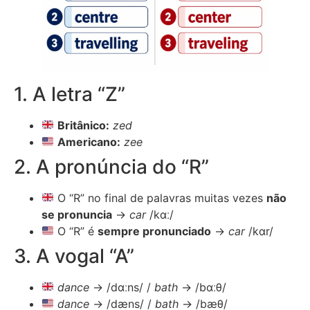
1. A letra “Z”
Britânico:
zed
Americano:
zee
2. A pronúncia do “R”
O “R” no final de palavras muitas vezes
não
se pronuncia
→
car
/kɑː/
O “R” é
sempre pronunciado
→
car
/kɑr/
3. A vogal “A”
dance
→ /dɑːns/ /
bath
→ /bɑːθ/
dance
→ /dæns/ /
bath
→ /bæθ/