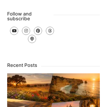
Follow and
subscribe
Recent Posts
B
T
V
P
1
G