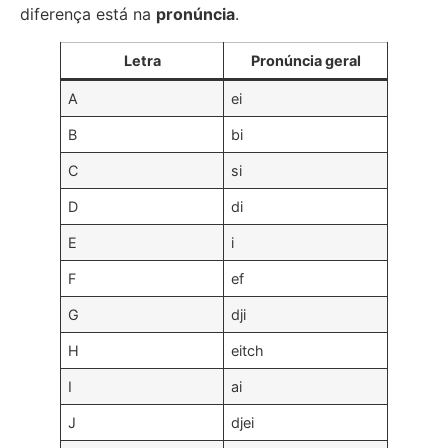
diferença está na
pronúncia
.
Letra
Pronúncia geral
A
ei
B
bi
C
si
D
di
E
i
F
ef
G
dji
H
eitch
I
ai
J
djei