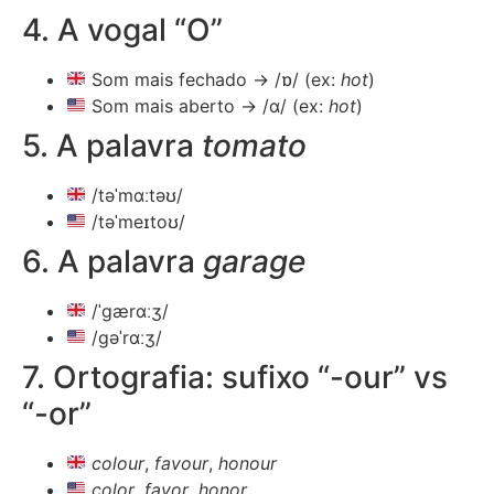
4. A vogal “O”
Som mais fechado → /ɒ/ (ex:
hot
)
Som mais aberto → /ɑ/ (ex:
hot
)
5. A palavra
tomato
/təˈmɑːtəʊ/
/təˈmeɪtoʊ/
6. A palavra
garage
/ˈɡærɑːʒ/
/ɡəˈrɑːʒ/
7. Ortografia: sufixo “-our” vs
“-or”
colour
,
favour
,
honour
color
,
favor
,
honor