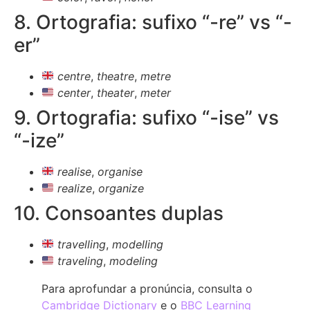
8. Ortografia: sufixo “-re” vs “-
er”
centre
,
theatre
,
metre
center
,
theater
,
meter
9. Ortografia: sufixo “-ise” vs
“-ize”
realise
,
organise
realize
,
organize
10. Consoantes duplas
travelling
,
modelling
traveling
,
modeling
Para aprofundar a pronúncia, consulta o
Cambridge Dictionary
e o
BBC Learning