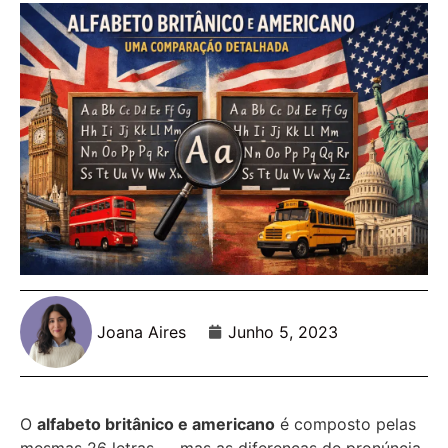
Joana Aires
Junho 5, 2023
O
alfabeto britânico e americano
é composto pelas